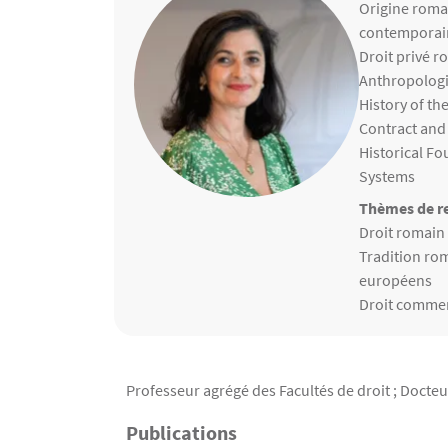
Matières ens
Origine romai
contemporai
Droit privé r
Anthropologi
History of th
Contract and 
Historical Fo
Systems
Thèmes de re
Thèmes de r
Droit romain
Tradition rom
européens
Droit commer
Contenu
Texte
Professeur agrégé des Facultés de droit ; Docteu
Publications