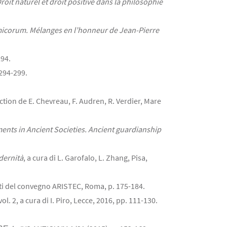
roit naturel et droit positive dans la philosophie
micorum. Mélanges en l’honneur de Jean-Pierre
294.
294-299.
ection de E. Chevreau, F. Audren, R. Verdier, Mare
nts in Ancient Societies. Ancient guardianship
dernità
, a cura di L. Garofalo, L. Zhang, Pisa,
tti del convegno ARISTEC, Roma, p. 175-184.
 vol. 2, a cura di I. Piro, Lecce, 2016, pp. 111-130.