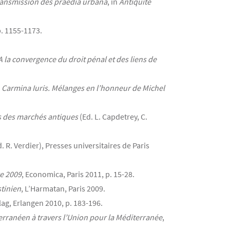
 transmission des praedia urbana
, in
Antiquité
. 1155-1173.
A la convergence du droit pénal et des liens de
n
Carmina Iuris. Mélanges en l’honneur de Michel
ns des marchés antiques
(Ed. L. Capdetrey, C.
. R. Verdier), Presses universitaires de Paris
re 2009
, Economica, Paris 2011, p. 15-28.
tinien
, L’Harmatan, Paris 2009.
lag, Erlangen 2010, p. 183-196.
erranéen à travers l’Union pour la Méditerranée
,