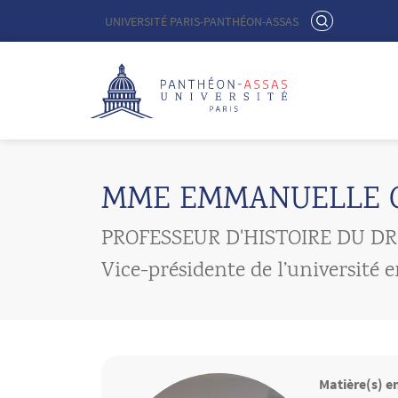
Menu liste site Custom EN
RECHERCHER
UNIVERSITÉ PARIS-PANTHÉON-ASSAS
Logo
Aller au contenu principal
MME EMMANUELLE 
PROFESSEUR D'HISTOIRE DU DR
Vice-présidente de l’université 
Matière(s) e