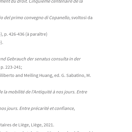
ement du droit. Cinquième centenaire de la
io del primo convegno di Copanello
, svoltosi da
4), p. 426-436 (à paraître)
).
und Gebrauch der senatus consulta in der
 p. 223-241;
Diliberto and Meiling Huang, ed. G. Sabatino, M.
e la mobilité de l’Antiquité à nos jours. Entre
nos jours. Entre précarité et confiance
,
taires de Liège, Liège, 2021.