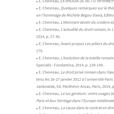
E. Chevreau, EX RHODIA DE IACTU: пРИ
E. Chevreau,
Quelques remarques sur le thème 
en l’hommage de Michèle Bégou-Davia
, Editi
E. Chevreau,
L’étonnant destin du credere éd
E. Chevreau,
L’actualité du droit romain
, in
L
2014, p. 27-36.
E. Chevreau,
Avant-propos Les piliers du droit
179.
E. Chevreau,
L’évolution de la tutelle romain
Specialis : Fundamina, 2014, p. 139-149.
E. Chevreau,
Le droit privé romain dans l’œ
tenu les 26-27 janvier 2012 à l’université Pari
Jankowiak, Ed. Panthéon-Assas, Paris, 2014, p
E. Chevreau,
Le ius gentium : entre usages l
Paris et leur héritage dans l’Europe médiéval
E. Chevreau,
La cause dans le contrat en dro