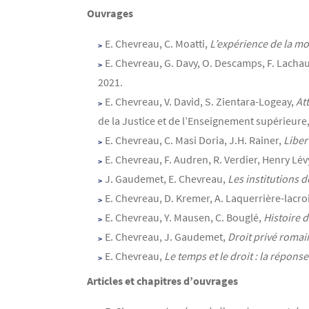
Ouvrages
E. Chevreau, C. Moatti,
L’expérience de la mob
E. Chevreau, G. Davy, O. Descamps, F. Lacha
2021.
E. Chevreau, V. David, S. Zientara-Logeay,
At
de la Justice et de l’Enseignement supérieure, 
E. Chevreau, C. Masi Doria, J.H. Rainer,
Liber
E. Chevreau, F. Audren, R. Verdier, Henry Lé
J. Gaudemet, E. Chevreau,
Les institutions d
E. Chevreau, D. Kremer, A. Laquerrière-lacroi
E. Chevreau, Y. Mausen, C. Bouglé,
Histoire d
E. Chevreau, J. Gaudemet,
Droit privé romai
E. Chevreau,
Le temps et le droit : la répon
Articles et chapitres d’ouvrages