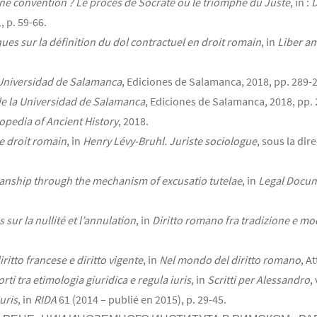
r une convention ? Le procès de Socrate ou le triomphe du Juste
, in :
D
, p. 59-66.
es sur la définition du dol contractuel en droit romain
, in
Liber a
 Universidad de Salamanca
, Ediciones de Salamanca, 2018, pp. 289-
e la Universidad de Salamanca
, Ediciones de Salamanca, 2018, pp. 
opedia of Ancient History
, 2018.
e droit romain
, in
Henry Lévy-Bruhl. Juriste sociologue
, sous la dir
anship through the mechanism of excusatio tutelae
, in
Legal Docume
sur la nullité et l’annulation
, in
Diritto romano fra tradizione e mo
iritto francese e diritto vigente
, in
Nel mondo del diritto romano
, A
ti tra etimologia giuridica e regula iuris
, in
Scritti per Alessandro
,
uris
, in
RIDA
61 (2014 – publié en 2015), p. 29-45.