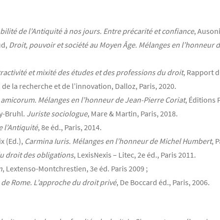
ilité de l’Antiquité à nos jours. Entre précarité et confiance
, Auson
ud,
Droit, pouvoir et société au Moyen Âge. Mélanges en l’honneur 
tractivité et mixité des études et des professions du droit
, Rapport d
de la recherche et de l’innovation, Dalloz, Paris, 2020.
 amicorum. Mélanges en l’honneur de Jean-Pierre Coriat
, Éditions 
vy-Bruhl.
Juriste sociologue
, Mare & Martin, Paris, 2018.
e l’Antiquité
, 8e éd., Paris, 2014.
x (Ed.),
Carmina Iuris. Mélanges en l’honneur de Michel Humbert
, 
u droit des obligations
, LexisNexis – Litec, 2e éd., Paris 2011.
n
, Lextenso-Montchrestien, 3e éd. Paris 2009 ;
se de Rome. L’approche du droit privé
, De Boccard éd., Paris, 2006.