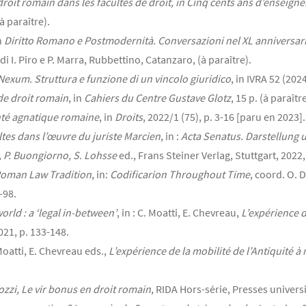
roit romain dans les facultés de droit, in Cinq cents ans d’enseign
à paraître).
in
Diritto Romano e Postmodernità. Conversazioni nel XL anniversar
di I. Piro e P. Marra, Rubbettino, Catanzaro, (à paraître).
exum. Struttura e funzione di un vincolo giuridico
, in IVRA 52 (202
 de droit romain
, in
Cahiers du Centre Gustave Glotz
, 15 p. (à paraître
nté agnatique romaine
, in
Droits
, 2022/1 (75), p. 3-16 [paru en 2023].
ltes dans l’œuvre du juriste Marcien
, in :
Acta Senatus. Darstellung 
 P. Buongiorno, S. Lohsse
ed., Frans Steiner Verlag, Stuttgart, 2022,
Roman Law Tradition
, in:
Codificarion Throughout Time
, coord. O. 
-98.
rld : a ‘legal in-between’
, in : C. Moatti, E. Chevreau,
L’expérience d
021, p. 133-148.
. Moatti, E. Chevreau eds.,
L’expérience de la mobilité de l’Antiquité à 
ozzi, Le vir bonus en droit romain
, RIDA Hors-série, Presses universi