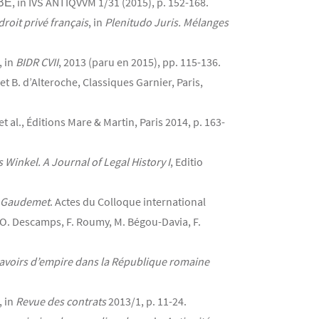
VS ANTIQVVM 1/31 (2015), p. 152-168.
droit privé français
, in
Plenitudo Juris. Mélanges
, in
BIDR CVII
, 2013 (paru en 2015), pp. 115-136.
 et B. d’Alteroche, Classiques Garnier, Paris,
et al., Éditions Mare & Martin, Paris 2014, p. 163-
 Winkel. A Journal of Legal History I
, Editio
n Gaudemet
. Actes du Colloque international
. d’O. Descamps, F. Roumy, M. Bégou-Davia, F.
avoirs d’empire dans la République romaine
, in
Revue des contrats
2013/1, p. 11-24.