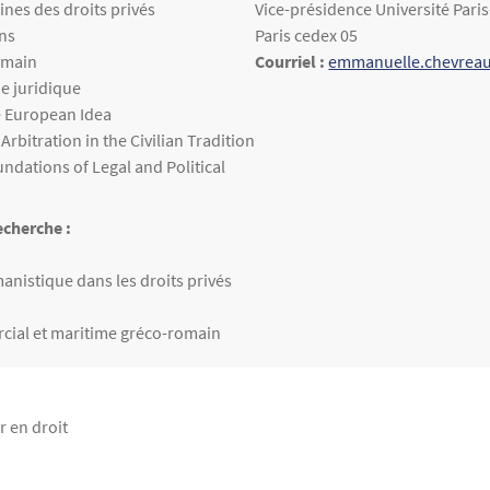
eignées
nes des droits privés
Vice-présidence Université Par
ns
Paris cedex 05
omain
Courriel :
emmanuelle.chevreau
e juridique
e European Idea
Arbitration in the Civilian Tradition
undations of Legal and Political
cherche :
echerche
anistique dans les droits privés
cial et maritime gréco-romain
r en droit