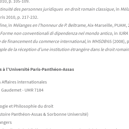
010, p. 105-109.
inuité des personnes juridiques en droit romain classique
, in
Méla
ris 2010, p. 217-232.
dine
, in
Mélanges en l'honneur de P. Beltrame
, Aix-Marseille, PUAM, 
, Forme non conventionali di dipendenza nel mondo antico
, in
IURA
de de financement du commerce international
, in
MHSDB
65 (2008), p
mple de la réception d’une institution étrangère dans le droit romai
 à l'Université Paris-Panthéon-Assas
 Affaires internationales
ean Gaudemet - UMR 7184
ogie et Philosophie du droit
Histoire Panthéon-Assas & Sorbonne Université)
rangers