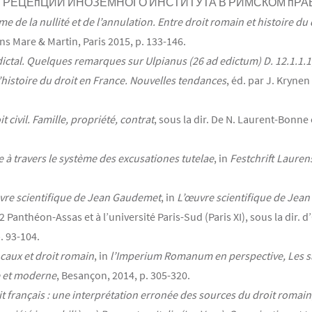
МЕР РЕЦЕпЦИИ ИНОЗЕМНОГО ИНСТИТУТА В РИМСКОМ пРАВЕ, in I
de la nullité et de l’annulation. Entre droit romain et histoire du 
ons Mare & Martin, Paris 2015, p. 133-146.
ictal. Quelques remarques sur Ulpianus (26 ad edictum) D. 12.1.1.1
’histoire du droit en France. Nouvelles tendances
, éd. par J. Krynen
 civil. Famille, propriété, contrat
, sous la dir. De N. Laurent-Bonne 
e à travers le système des excusationes tutelae
, in
Festchrift Laurens
uvre scientifique de Jean Gaudemet
, in
L’œuvre scientifique de Jea
s 2 Panthéon-Assas et à l’université Paris-Sud (Paris XI), sous la dir
. 93-104.
ocaux et droit romain
, in
l’Imperium Romanum en perspective, Les s
e et moderne
, Besançon, 2014, p. 305-320.
it français : une interprétation erronée des sources du droit romain