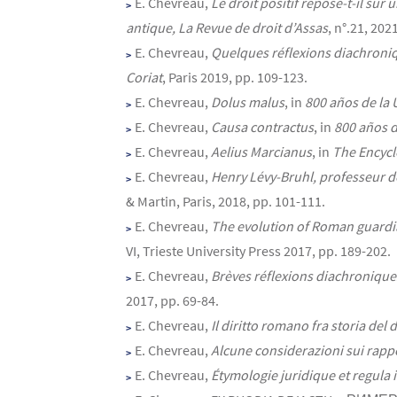
E. Chevreau,
Le droit positif repose-t-il su
antique, La Revue de droit d’Assas
, n°.21, 2021
E. Chevreau,
Quelques réflexions diachroniqu
Coriat
, Paris 2019, pp. 109-123.
E. Chevreau,
Dolus malus
, in
800 años de la
E. Chevreau,
Causa contractus
, in
800 años d
E. Chevreau,
Aelius Marcianus
, in
The Encycl
E. Chevreau,
Henry Lévy-Bruhl, professeur d
& Martin, Paris, 2018, pp. 101-111.
E. Chevreau,
The evolution of Roman guardi
VI, Trieste University Press 2017, pp. 189-202.
E. Chevreau,
Brèves réflexions diachroniques 
2017, pp. 69-84.
E. Chevreau,
Il diritto romano fra storia del d
E. Chevreau,
Alcune considerazioni sui rappor
E. Chevreau,
Étymologie juridique et regula i