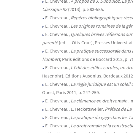
E. Chevreau,
A propos de J. Dubouloz, La pro
Classique 82
(2013), p. 583-585.
E. Chevreau,
Repères bibliographiques récent
E. Chevreau,
Les origines romaines de la gé
E. Chevreau,
Quelques brèves réflexions sur 
parenté
(ed. L. Otis-Cour), Presses Universita
E. Chevreau,
La pratique successorale dans l'
Humbert
, Paris éditions de Boccard 2012, p. 7
E. Chevreau,
L’édit des édiles curules, un dr
Hasenohr), Editions Ausonius, Bordeaux 2012,
E. Chevreau,
La règle juridique est un soleil
Ouest, Paris 2011, p. 247-259.
E. Chevreau,
La clémence en droit romain
, i
E. Chevreau, L. Hecketsweiler,
Préface de La
E. Chevreau,
La pratique du gage dans les 
E. Chevreau,
Le droit romain et la construct