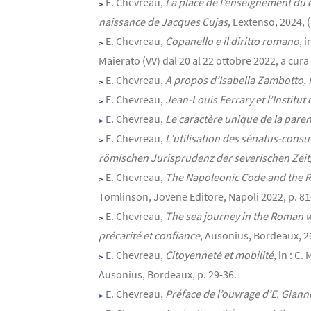
E. Chevreau,
La place de l’enseignement du d
naissance de Jacques Cujas
, Lextenso, 2024, (
E. Chevreau,
Copanello e il diritto romano
, 
Maierato (VV) dal 20 al 22 ottobre 2022, a cura 
E. Chevreau,
A propos d’Isabella Zambotto, N
E. Chevreau,
Jean-Louis Ferrary et l’Institut
E. Chevreau,
Le caractère unique de la pare
E. Chevreau,
L’utilisation des sénatus-consu
römischen Jurisprudenz der severischen Zeit,
E. Chevreau,
The Napoleonic Code and the 
Tomlinson, Jovene Editore, Napoli 2022, p. 81
E. Chevreau,
The sea journey in the Roman wo
précarité et confiance
, Ausonius, Bordeaux, 2
E. Chevreau,
Citoyenneté et mobilité
, in : C
Ausonius, Bordeaux, p. 29-36.
E. Chevreau,
Préface de l’ouvrage d’E. Giann