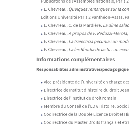
Publications de l’Assemblée nationale, Paris 2
E. Chevreau,
Quelques remarques sur la cont
Editions Université Paris 2 Panthéon-Assas, Pa
E. Chevreau, C. de la Mardière,
La dîme sala
E. Chevreau,
A propos de F. Reduzzi-Merola
E. Chevreau,
La traiecticia pecunia : un mo
E. Chevreau,
La lex Rhodia de iactu : un exe
Informations complémentaires
Responsabilités administratives/pédagogiques
Vice-présidente de l’université en charge des
Directrice de Institut d’histoire du droit J
Directrice de l’Institut de droit romain
Membre du Conseil de l’ED 8 Histoire, Sociol
Codirectrice de la Double Licence Droit et 
Codirectrice du Master Droits français et ét