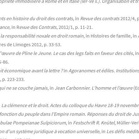
priété immobilière à Rome et en Italie (Ier-Ve s.). Organisation et
s en histoire du droit des contrats
, in
Revue des contrats
2012/4, p
rance
, in R
evue des Contrats
, 2012/1, p. 11-21.
la responsabilité noxale en droit romain
, in Histoires de famille, in
ires de Limoges 2012, p. 33-53.
œuvre de Pline le Jeune. Le cas des legs faits en faveur des cités
, i
5-86.
oit économique avant la lettre ?
in
Agoranomes et édiles. Institutio
 p. 223-233.
 qui ne se couche jamais
, in
Jean Carbonnier. L’homme et l’œuvre
(Ed
n
La clémence et le droit. Actes du colloque du Havre 18-19 novemb
 fonction du peuple dans l’Empire romain. Réponses du droit de Jus
Tabulae Pompeianae Sulpiciorum
, in
Festschrift R. Knütel
, Müller-Ver
ion d’un système juridique à vocation universelle
, in
Les défis médit